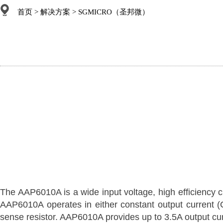
首页
>
解决方案
> SGMICRO（圣邦微）
The AAP6010A is a wide input voltage, high efficiency 
AAP6010A operates in either constant output current (
sense resistor. AAP6010A provides up to 3.5A output cu